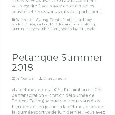
inscrivez-vous avant le 21 août. Comment
vous inscrire ? Vous avez choisi à quelles
activités et repas vous souhaitez participer […]
Badminton
,
Cycling
,
Events
,
Football
,
full body
workout
,
Hike
,
karting
,
MTB
,
Pétanque
,
Ping-Pong
,
Running
,
skeyes club
,
Sports
,
Sportsday
,
VTT
,
Walk
Petanque Summer
2018
28/06/2018
Alban Quesnel
«La pétanque, c’est 90% d’inspiration et 10%
de transpiration » (citation détournée de
Thomas Edison) Avouez-le : vous vous êtes
bien amusés en jouant à la pétanque lors de
la journée sportive de juin dernier ! Vous avez