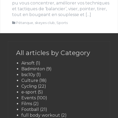
pu vous concentrer, améliorer vos techniques
et tactiques de ‘balancier’, viser, pointer, tirer,
tout en bougeant en souplesse et […]
Pétanque
,
skeyes club
,
Sports
All articles by Category
Airsoft
(1)
Badminton
(9)
bsc10y
(1)
Culture
(18)
Cycling
(22)
e-sport
(5)
Events
(100)
Films
(2)
Football
(21)
full body workout
(2)