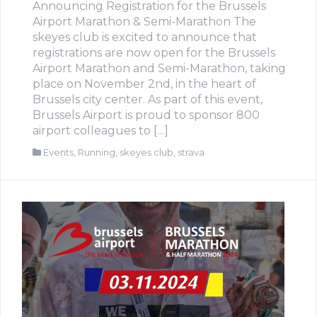
Announcing Registration for the Brussels
Airport Marathon & Semi-Marathon The
skeyes club is excited to announce that
registrations are now open for the Brussels
Airport Marathon and Semi-Marathon, taking
place on November 2nd, in the heart of
Brussels city center. As part of this event,
Brussels Airport is proud to sponsor 800
airport colleagues to […]
Events
,
Running
,
skeyes club
,
strava