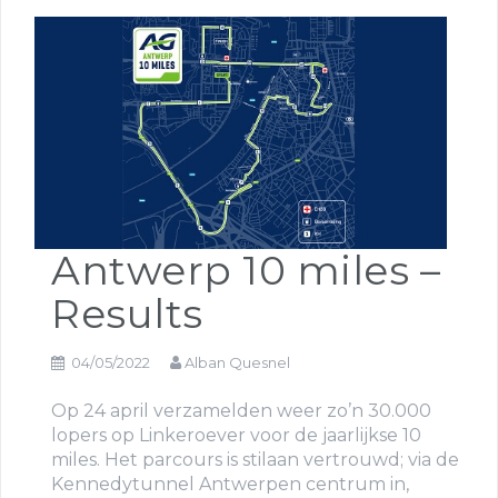
Antwerp 10 miles –
Results
04/05/2022
Alban Quesnel
Op 24 april verzamelden weer zo’n 30.000
lopers op Linkeroever voor de jaarlijkse 10
miles. Het parcours is stilaan vertrouwd; via de
Kennedytunnel Antwerpen centrum in,