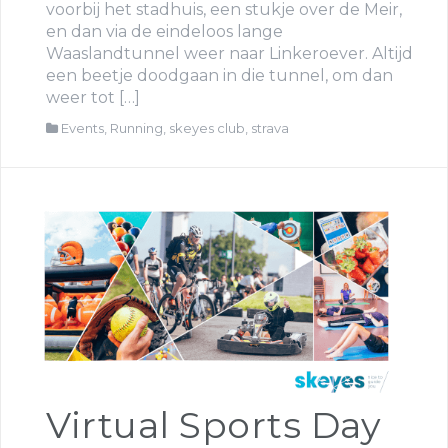
voorbij het stadhuis, een stukje over de Meir,
en dan via de eindeloos lange
Waaslandtunnel weer naar Linkeroever. Altijd
een beetje doodgaan in die tunnel, om dan
weer tot […]
Events
,
Running
,
skeyes club
,
strava
Virtual Sports Day