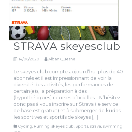
STRAVA skeyesclub
14/06/2020
Alban Quesnel
Le skeyes club compte aujourd’hui plus de 40
abonnés et il est impressionnant de voir la
diversité des activités, les performances de
certain(e)s, la préparation à des
(hypothétiques) courses officielles… N’hésitez
donc pas à vous inscrire sur Strava (le service
de base est gratuit) et à submerger de kudos
les sportives et sportifs de skeyes […]
Cycling
,
Running
,
skeyes club
,
Sports
,
strava
,
swimming
pool