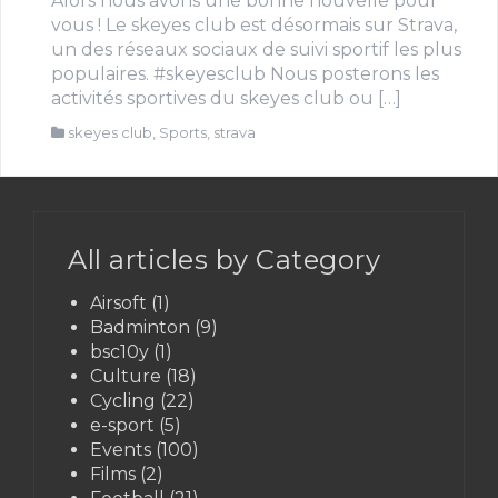
Alors nous avons une bonne nouvelle pour
vous ! Le skeyes club est désormais sur Strava,
un des réseaux sociaux de suivi sportif les plus
populaires. #skeyesclub Nous posterons les
activités sportives du skeyes club ou […]
skeyes club
,
Sports
,
strava
All articles by Category
Airsoft
(1)
Badminton
(9)
bsc10y
(1)
Culture
(18)
Cycling
(22)
e-sport
(5)
Events
(100)
Films
(2)