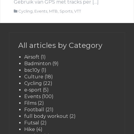
Gebruik van GPS met tracks per […]
Cycling
,
Events
,
MTB
,
Sports
,
VTT
All articles by Category
Airsoft
(1)
Badminton
(9)
bsc10y
(1)
Culture
(18)
Cycling
(22)
e-sport
(5)
Events
(100)
Films
(2)
Football
(21)
full body workout
(2)
Futsal
(2)
Hike
(4)