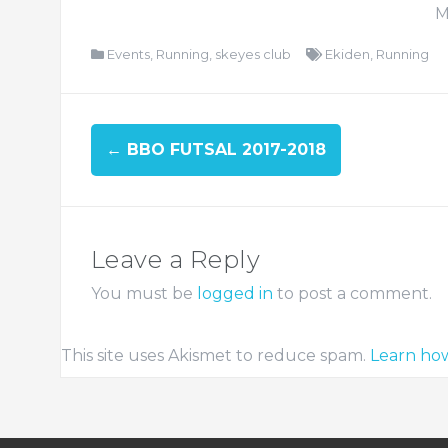
M
Events
,
Running
,
skeyes club
Ekiden
,
Running
←
BBO FUTSAL 2017-2018
Leave a Reply
You must be
logged in
to post a comment.
This site uses Akismet to reduce spam.
Learn ho