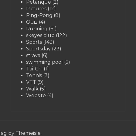
Pétanque
(2)
Pictures
(12)
Ping-Pong
(8)
Quiz
(4)
Running
(61)
skeyes club
(122)
Sports
(143)
Sportsday
(23)
strava
(6)
swimming pool
(5)
Tai-Chi
(1)
Tennis
(3)
VTT
(9)
Walk
(5)
Website
(4)
Mag
by Themeisle.