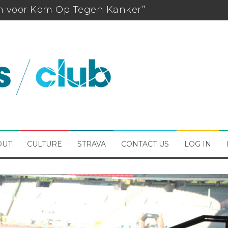
km voor Kom Op Tegen Kanker”
ng
rmste week/Viva for life
thon 2025 Pictures
on & Futsal at skeyes
ntil 31/05)
OUT
CULTURE
STRAVA
CONTACT US
LOG IN
 Brussels 31/05/2026