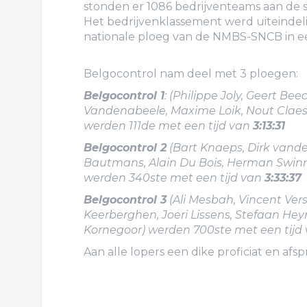
stonden er 1086 bedrijventeams aan de s
Het bedrijvenklassement werd uiteinde
nationale ploeg van de NMBS-SNCB in een
Belgocontrol nam deel met 3 ploegen:
Belgocontrol 1
: (Philippe Joly, Geert Be
Vandenabeele, Maxime Loik, Nout Clae
werden 111de met een tijd van
3:13:31
Belgocontrol 2
(Bart Knaeps, Dirk vand
Bautmans, Alain Du Bois, Herman Swinn
werden 340ste met een tijd van
3:33:37
Belgocontrol 3
(Ali Mesbah, Vincent Ver
Keerberghen, Joeri Lissens, Stefaan He
Kornegoor) werden 700ste met een tijd
Aan alle lopers een dike proficiat en afs