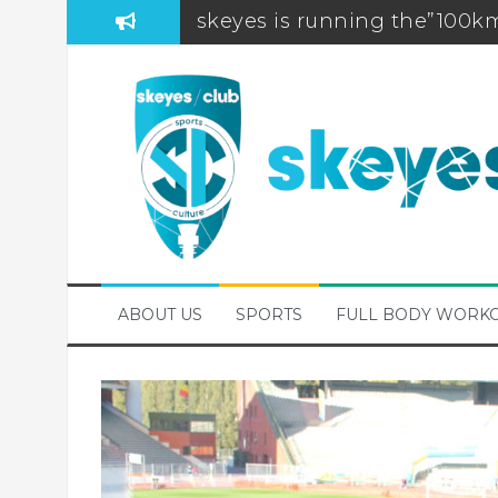
skeyes is running the”100
FDS-FIC-CAMO Teambuildi
skeyes participates to De Wa
Brussels Airport (Half) Mara
PROMO! New Season Badmint
Sports Day 2025
WEBSHOP BIORACER OPEN! (u
ABOUT US
SPORTS
FULL BODY WORK
skeyes club quiz Postponed
skeyes club sponsoring 20km