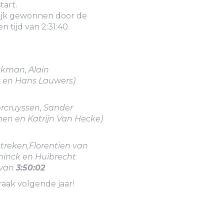
tart.
lijk gewonnen door de
 tijd van 2:31:40.
eckman, Alain
s en Hans Lauwers)
ercruyssen, Sander
en en Katrijn Van Hecke)
streken,Florentien van
yninck en Huibrecht
 van
3:50:02
praak volgende jaar!