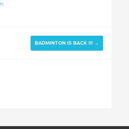
on
.
BADMINTON IS BACK !!!
→