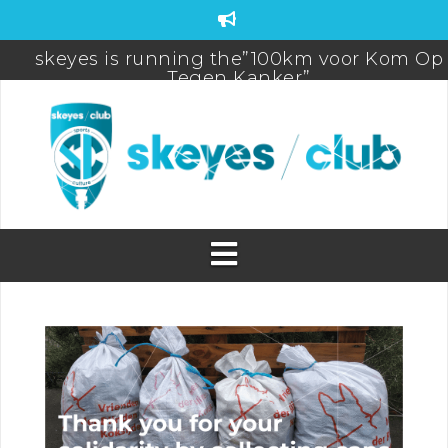
skeyes is running the”100km voor Kom Op
Tegen Kanker”
FDS-FIC-CAMO Teambuilding
skeyes participates to De Warmste week/Viv
for life
Brussels Airport (Half) Marathon 2025 Pictur
PROMO! New Season Badminton & Futsal a
skeyes
Sports Day 2025
WEBSHOP BIORACER OPEN! (until 31/05)
skeyes club quiz Postponed
skeyes club sponsoring 20km Brussels
31/05/2026