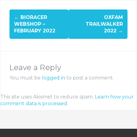
←
BIORACER
OXFAM
WEBSHOP –
TRAILWALKER
FEBRUARY 2022
2022
→
Leave a Reply
You must be
logged in
to post a comment.
This site uses Akismet to reduce spam.
Learn how your
comment data is processed
.