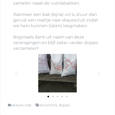
zamelen naast de vuilnisbakken.
Wanneer een bak (bijna) vol is, stuur dan
gerust een mailtje naar skeyesclub zodat
we hem kunnen (laten) leegmaken.
Nogmaals dank uit naam van deze
verenigingen en blijf zeker verder dopjes
verzamelen!
skeyes club
bouchons
,
dopjes