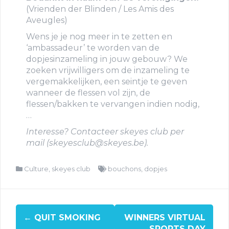
(Vrienden der Blinden / Les Amis des
Aveugles)
Wens je je nog meer in te zetten en
‘ambassadeur’ te worden van de
dopjesinzameling in jouw gebouw? We
zoeken vrijwilligers om de inzameling te
vergemakkelijken, een seintje te geven
wanneer de flessen vol zijn, de
flessen/bakken te vervangen indien nodig,
…
Interesse? Contacteer skeyes club per
mail (skeyesclub@skeyes.be).
Culture
,
skeyes club
bouchons
,
dopjes
←
QUIT SMOKING
WINNERS VIRTUAL
SPORTS DAY