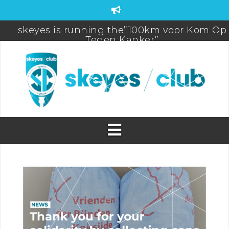
skeyes is running the”100km voor Kom Op
Tegen Kanker”
FDS-FIC-CAMO Teambuilding
skeyes participates to De Warmste week/Viv
for life
Brussels Airport (Half) Marathon 2025 Pictur
PROMO! New Season Badminton & Futsal a
skeyes
Sports Day 2025
WEBSHOP BIORACER OPEN! (until 31/05)
skeyes club quiz Postponed
skeyes club sponsoring 20km Brussels
31/05/2026