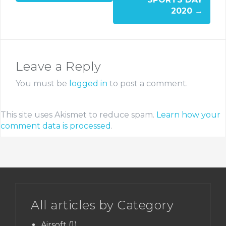
2020
→
Leave a Reply
You must be
logged in
to post a comment.
This site uses Akismet to reduce spam.
Learn how your
comment data is processed
.
All articles by Category
Airsoft
(1)