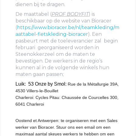
dienen bij te dragen.
De maattabel
(
PROF BODYFIT
)
is
beschikbaar op de website van Bioracer
(
https://www.bioracer.be/nl/teamkleding/m
aattabel-fietskleding-bioracer
). Een
pasbeurt met de toeleverancier zal begin
februari georganiseerd worden in
Steenokkerzeel om de maten te
bevestigen. De werkers in de regio’s
kunnen al in de volgende winkels hun
maten gaan passen;
Luik: 53 Onze by Smol:
Rue de la Métallurgie 39A,
4530 Villers-le-Bouillet
Charleroi: Cycles Pitau:
Chaussée de Courcelles 300,
6041 Charleroi
Oostend et Antwerpen: te organiseren met een Sales
werker van Bioracer. Stuur ons een email om een
maximaal aantal skeyes werkers te hebben om een