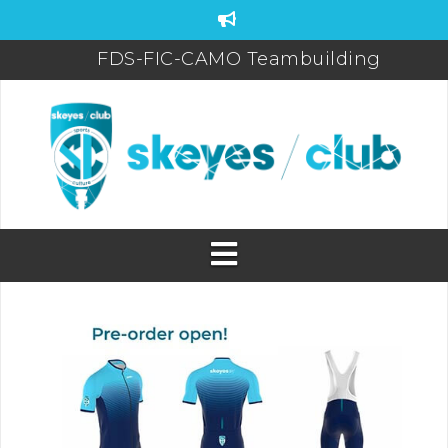
FDS-FIC-CAMO Teambuilding
skeyes participates to De Warmste week/Viv
for life
Brussels Airport (Half) Marathon 2025 Pictur
PROMO! New Season Badminton & Futsal a
skeyes
Sports Day 2025
WEBSHOP BIORACER OPEN! (until 31/05)
skeyes club quiz Postponed
skeyes club sponsoring 20km Brussels
31/05/2026
skeyes is running the”100km voor Kom Op
Tegen Kanker”