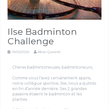
Ilse Badminton
Challenge
09/02/2020
Alban Quesnel
Chères badmintoneuses, badmintoneurs,
Comme vous l’avez certainement appris,
notre collègue sportive,
Ilse
, nous a quittés
en fin d’année dernière. Ses 2 grandes
passions étaient le badminton et les
plantes.