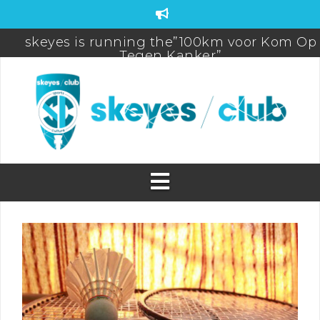
skeyes is running the”100km voor Kom Op
Tegen Kanker”
FDS-FIC-CAMO Teambuilding
skeyes participates to De Warmste week/Viv
for life
Brussels Airport (Half) Marathon 2025 Pictur
PROMO! New Season Badminton & Futsal a
skeyes
Sports Day 2025
WEBSHOP BIORACER OPEN! (until 31/05)
skeyes club quiz Postponed
skeyes club sponsoring 20km Brussels
31/05/2026