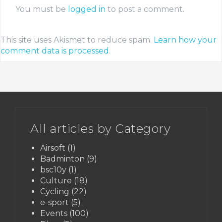
You must be
logged in
to post a comment.
This site uses Akismet to reduce spam.
Learn how your
comment data is processed
.
All articles by Category
Airsoft
(1)
Badminton
(9)
bsc10y
(1)
Culture
(18)
Cycling
(22)
e-sport
(5)
Events
(100)