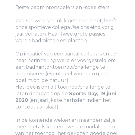
Beste badmintonspelers en -speelsters,
Zoals je waarschijnlijk gehoord hebt, heeft
onze sportieve collega
Ilse
ons eind vorig
jaar verlaten. Haar twee grote passies
waren badminton en planten.
Op initiatief van een aantal collega’s en ter
haar herinnering werd er voorgesteld om
een badmintontoernooi/challenge te
organiseren (eventueel voor een goed
doel m.b.t. de natuur).
Het idee is om dit toernooi/challenge te
laten doorgaan op de
Sports Day, 19 juni
2020
(en jaarlijks te herhalen indien het
concept aanslaat).
In de komende weken en maanden zal je
meer details krijgen over de modaliteiten
van het toernooi, het gekozen goede doel,