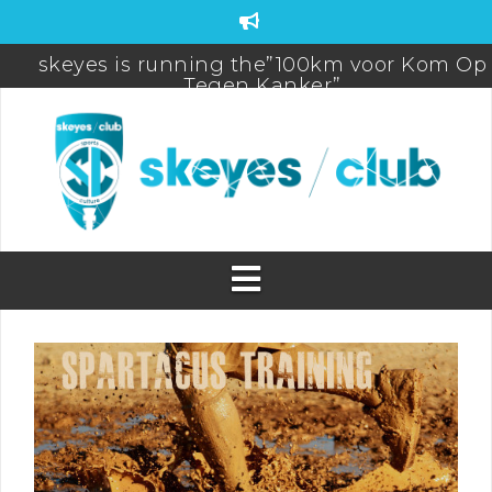
skeyes is running the”100km voor Kom Op
Tegen Kanker”
FDS-FIC-CAMO Teambuilding
skeyes participates to De Warmste week/Viv
for life
Brussels Airport (Half) Marathon 2025 Pictur
PROMO! New Season Badminton & Futsal a
skeyes
Sports Day 2025
WEBSHOP BIORACER OPEN! (until 31/05)
skeyes club quiz Postponed
skeyes club sponsoring 20km Brussels
31/05/2026