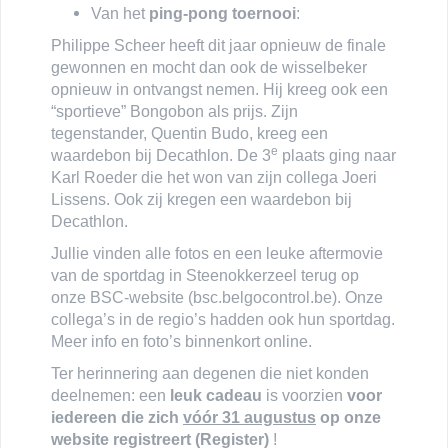
Van het
ping-pong toernooi
:
Philippe Scheer heeft dit jaar opnieuw de finale
gewonnen en mocht dan ook de wisselbeker
opnieuw in ontvangst nemen. Hij kreeg ook een
“sportieve” Bongobon als prijs. Zijn
tegenstander, Quentin Budo, kreeg een
e
waardebon bij Decathlon. De 3
plaats ging naar
Karl Roeder die het won van zijn collega Joeri
Lissens. Ook zij kregen een waardebon bij
Decathlon.
Jullie vinden alle fotos en een leuke aftermovie
van de sportdag in Steenokkerzeel terug op
onze BSC-website (bsc.belgocontrol.be). Onze
collega’s in de regio’s hadden ook hun sportdag.
Meer info en foto’s binnenkort online.
Ter herinnering aan degenen die niet konden
deelnemen: een
leuk cadeau
is voorzien
voor
iedereen die zich
vóór 31 augustus
op onze
website registreert (Register)
!