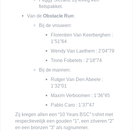
fietspakket.
Van de
Obstacle Run
:
Bij de vrouwen:
Florentien Van Keerberghen :
1’51”64
Wendy Van Laethem : 2’04”79
Tinne Fobelets : 2’18”74
Bij de mannen:
Rutger Van Den Abeele :
1’32”01
Maxim Verboomen : 1’36”45
Pablo Caro : 1’37”47
Zij kregen allen een “10 Years BSC” t-shirt met
respectievelijk een gouden “1”, een zilveren “2”
en een bronzen “3” als rugnummer.