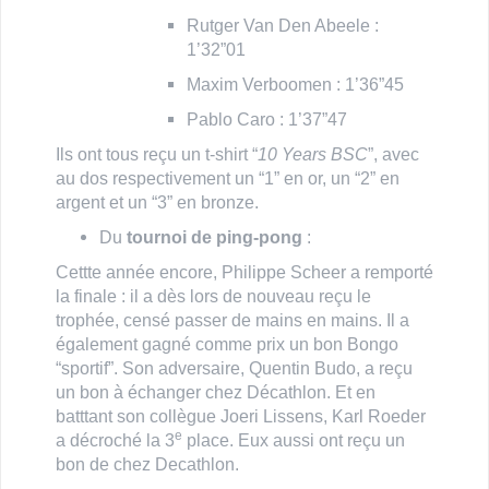
Rutger Van Den Abeele :
1’32”01
Maxim Verboomen : 1’36”45
Pablo Caro : 1’37”47
Ils ont tous reçu un t-shirt “
10 Years BSC
”, avec
au dos respectivement un “1” en or, un “2” en
argent et un “3” en bronze.
Du
tournoi de ping-pong
:
Cettte année encore, Philippe Scheer a remporté
la finale : il a dès lors de nouveau reçu le
trophée, censé passer de mains en mains. Il a
également gagné comme prix un bon Bongo
“sportif”. Son adversaire, Quentin Budo, a reçu
un bon à échanger chez Décathlon. Et en
batttant son collègue Joeri Lissens, Karl Roeder
e
a décroché la 3
place. Eux aussi ont reçu un
bon de chez Decathlon.