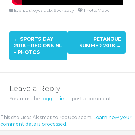
Events
,
skeyes club
,
Sportsday
Photo
,
Video
←
SPORTS DAY
PETANQUE
2018 – REGIONS NL
SUMMER 2018
→
– PHOTOS
Leave a Reply
You must be
logged in
to post a comment.
This site uses Akismet to reduce spam.
Learn how your
comment data is processed
.