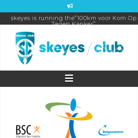
skeyes is running the”100km voor Kom Op
Tegen Kanker”
FDS-FIC-CAMO Teambuilding
skeyes participates to De Warmste week/Viv
for life
Brussels Airport (Half) Marathon 2025 Pictur
PROMO! New Season Badminton & Futsal a
skeyes
Sports Day 2025
WEBSHOP BIORACER OPEN! (until 31/05)
skeyes club quiz Postponed
skeyes club sponsoring 20km Brussels
31/05/2026